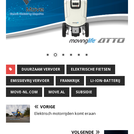
DUURZAAM VERVOER
ELEKTRISCHE FIETSEN
EMISSIEVRIJ VERVOER
FRANKRIJK
LI-ION-BATTERIJ
MOVE-NL.COM
MOVE.AL
SUBSIDIE
VORIGE
Elektrisch motorrijden komt eraan
VOLGENDE