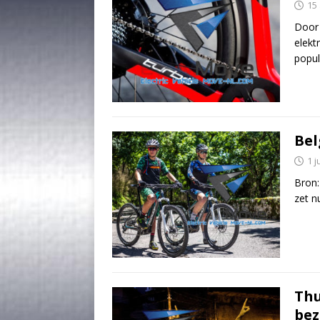
15
Door
elekt
popul
Bel
1 j
Bron:
zet n
Thu
bez