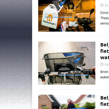
22 
Door
Thuis
vervo
Bel
fie
wa
4 j
Bron
water
Bel
fie