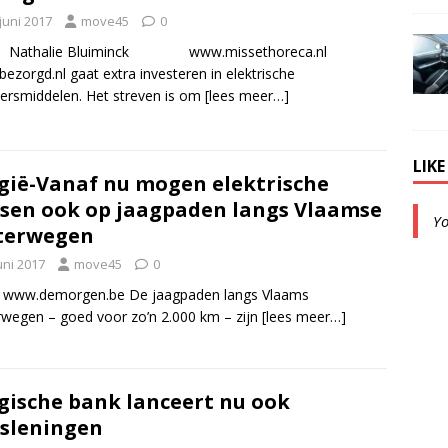
juni 2017
move45
0
: Nathalie Bluiminck www.missethoreca.nl
bezorgd.nl gaat extra investeren in elektrische
ersmiddelen. Het streven is om
[lees meer…]
LIK
gië-Vanaf nu mogen elektrische
tsen ook op jaagpaden langs Vlaamse
Y
terwegen
uni 2017
move45
0
: www.demorgen.be De jaagpaden langs Vlaams
wegen – goed voor zo’n 2.000 km – zijn
[lees meer…]
gische bank lanceert nu ook
tsleningen