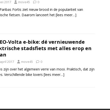
mei 2017
move45
0
aribas Fortis ziet nieuw brood in de populariteit van
rische fietsen. Daarom lanceert het
[lees meer…]
EO-Volta e-bike: dé vernieuwende
ktrische stadsfiets met alles erop en
aan
april 2017
move45
0
es zijn over het algemeen verre van mooi. Praktisch, dat zijn
es. Verschillende bike lovers
[lees meer…]