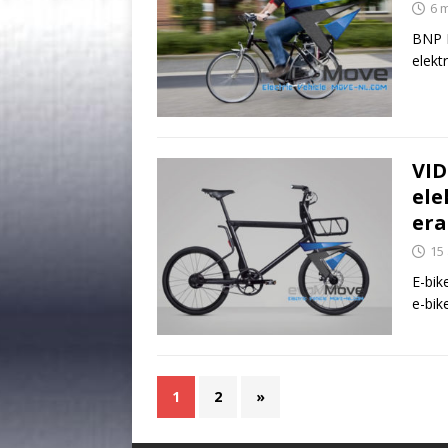
6 
BNP P
elekt
VID
ele
er
15 
E-bik
e-bik
1
2
»