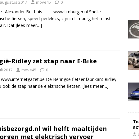
 augustus 2017
move45
0
： Alexander Bulthuis www.limburger.nl Snelle
rische fietsen, speed-pedelecs, zijn in Limburg het minst
air. Dat
[lees meer…]
gië-Ridley zet stap naar E-Bike
uli 2017
move45
0
 www.internetgazet.be De Beringse fietsenfabrikant Ridley
u ook de stap naar de elektrische fietsen.
[lees meer…]
Ti
ac
isbezorgd.nl wil helft maaltijden
orgen met elektrisch vervoer