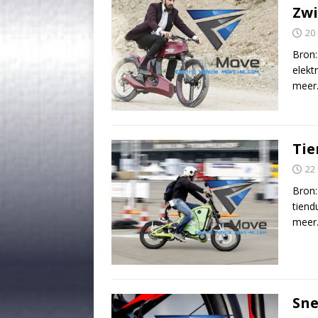
Zwi
20
Bron:
elekt
meer
Tie
22
Bron:
tiend
meer
Sne