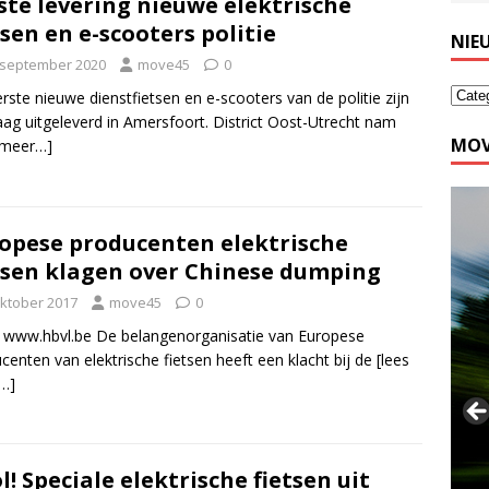
ste levering nieuwe elektrische
tsen en e-scooters politie
NIE
 september 2020
move45
0
rste nieuwe dienstfietsen en e-scooters van de politie zijn
ag uitgeleverd in Amersfoort. District Oost-Utrecht nam
MOV
 meer…]
opese producenten elektrische
tsen klagen over Chinese dumping
oktober 2017
move45
0
 www.hbvl.be De belangenorganisatie van Europese
centen van elektrische fietsen heeft een klacht bij de
[lees
…]
l! Speciale elektrische fietsen uit