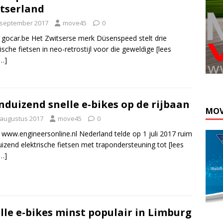
tserland
 september 2017
move45
0
 gocar.be Het Zwitserse merk Düsenspeed stelt drie
rische fietsen in neo-retrostijl voor die geweldige
[lees
…]
nduizend snelle e-bikes op de rijbaan
MOV
 augustus 2017
move45
0
 www.engineersonline.nl Nederland telde op 1 juli 2017 ruim
uizend elektrische fietsen met trapondersteuning tot
[lees
…]
lle e-bikes minst populair in Limburg