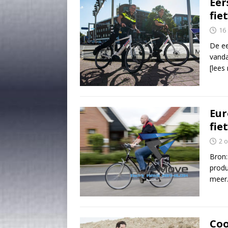
Eer
fie
16
De ee
vanda
[lees
Eur
fie
2 
Bron:
produ
meer
Coo