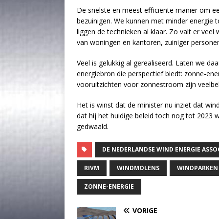
De snelste en meest efficiënte manier om ee
bezuinigen. We kunnen met minder energie toe
liggen de technieken al klaar. Zo valt er veel
van woningen en kantoren, zuiniger persone
Veel is gelukkig al gerealiseerd. Laten we 
energiebron die perspectief biedt: zonne-ene
vooruitzichten voor zonnestroom zijn veelbe
Het is winst dat de minister nu inziet dat w
dat hij het huidige beleid toch nog tot 2023 
gedwaald.
DE NEDERLANDSE WIND ENERGIE ASSOC
RIVM
WINDMOLENS
WINDPARKEN
ZONNE-ENERGIE
VORIGE