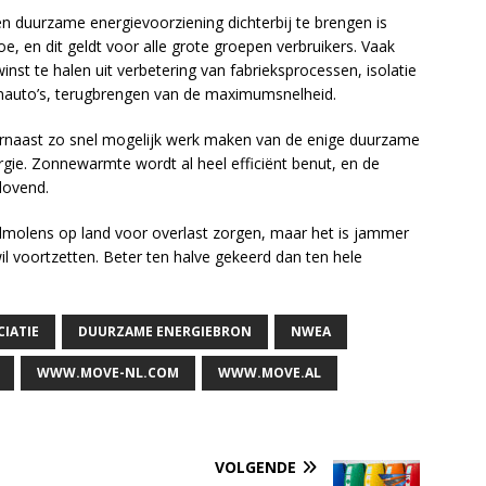
n duurzame energievoorziening dichterbij te brengen is
, en dit geldt voor alle grote groepen verbruikers. Vaak
 winst te halen uit verbetering van fabrieksprocessen, isolatie
nauto’s, terugbrengen van de maximumsnelheid.
daarnaast zo snel mogelijk werk maken van de enige duurzame
rgie. Zonnewarmte wordt al heel efficiënt benut, en de
lovend.
indmolens op land voor overlast zorgen, maar het is jammer
wil voortzetten. Beter ten halve gekeerd dan ten hele
IATIE
DUURZAME ENERGIEBRON
NWEA
WWW.MOVE-NL.COM
WWW.MOVE.AL
VOLGENDE