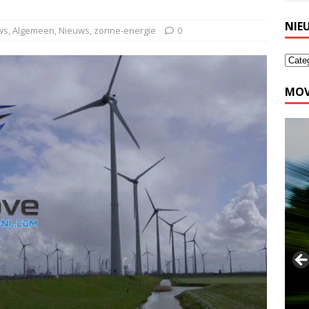
NIE
ws
,
Algemeen
,
Nieuws
,
zonne-energie
0
MOV