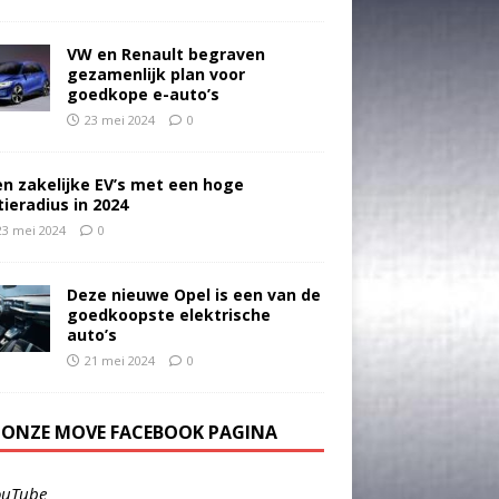
VW en Renault begraven
gezamenlijk plan voor
goedkope e-auto’s
23 mei 2024
0
en zakelijke EV’s met een hoge
tieradius in 2024
23 mei 2024
0
Deze nieuwe Opel is een van de
goedkoopste elektrische
auto’s
21 mei 2024
0
E ONZE MOVE FACEBOOK PAGINA
ouTube