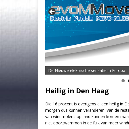
De Nieuwe elektrische sensatie in Europa
De MOVE Vigorous 1500 Highline | 45 km T
Heilig in Den Haag
Die 16 procent is overigens alleen heilig in 
morgen dus kunnen veranderen. Van de reste
van windmolens op land kunnen komen maar
niet doorzwemmen in de fuik van meer wind