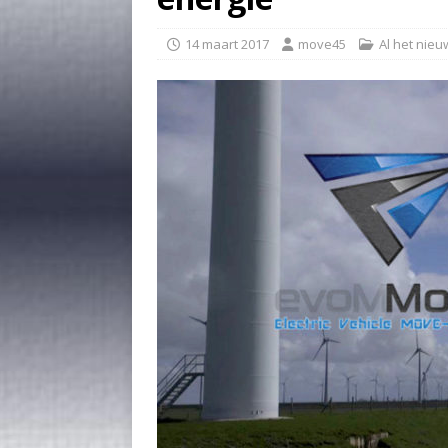
14 maart 2017
move45
Al het nieu