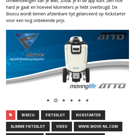
omwentelingen van je wiel, zodat je in de app kunt zien hoe
hard je gaat en hoeveel kilometers je hebt overbrugd. De
Bisecu wordt binnen afzienbare tijd gelanceerd op Kickstarter
voor een nog onbekende prijs.
BISECU
FIETSSLOT
KICKSTARTER
SLIMME FIETSSLOT
VIDEO
WWW.MOVE-NL.COM