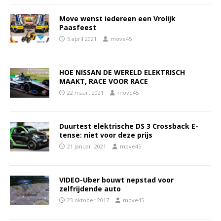
Move wenst iedereen een Vrolijk
Paasfeest
5 april 2021
move45
HOE NISSAN DE WERELD ELEKTRISCH
MAAKT, RACE VOOR RACE
22 maart 2021
move45
Duurtest elektrische DS 3 Crossback E-
tense: niet voor deze prijs
21 januari 2021
move45
VIDEO-Uber bouwt nepstad voor
zelfrijdende auto
23 oktober 2017
move45