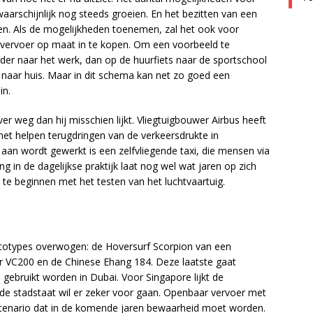
waarschijnlijk nog steeds groeien. En het bezitten van een
gen. Als de mogelijkheden toenemen, zal het ook voor
vervoer op maat in te kopen. Om een voorbeeld te
er naar het werk, dan op de huurfiets naar de sportschool
i naar huis. Maar in dit schema kan net zo goed een
in.
ver weg dan hij misschien lijkt. Vliegtuigbouwer Airbus heeft
het helpen terugdringen van de verkeersdrukte in
an wordt gewerkt is een zelfvliegende taxi, die mensen via
 in de dagelijkse praktijk laat nog wel wat jaren op zich
 te beginnen met het testen van het luchtvaartuig.
totypes overwogen: de Hoversurf Scorpion van een
r VC200 en de Chinese Ehang 184. Deze laatste gaat
ten gebruikt worden in Dubai. Voor Singapore lijkt de
 de stadstaat wil er zeker voor gaan. Openbaar vervoer met
 scenario dat in de komende jaren bewaarheid moet worden.