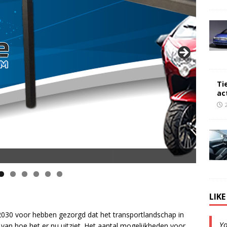
Ti
ac
opsnelheid en 50 km Actieradius
LIK
2030 voor hebben gezorgd dat het transportlandschap in
Y
n van hoe het er nu uitziet. Het aantal mogelijkheden voor