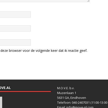
deze browser voor de volgende keer dat ik reactie geef.
OVE.AL
M.O.V.E. b.v.
Muzenlaan 1
5631 GA, Eindhoven
Telefoon: 040-2407031 (11:00-13:00 
Email: info@move-nl.com