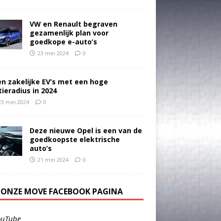
VW en Renault begraven
gezamenlijk plan voor
goedkope e-auto’s
23 mei 2024
0
en zakelijke EV’s met een hoge
tieradius in 2024
23 mei 2024
0
Deze nieuwe Opel is een van de
goedkoopste elektrische
auto’s
21 mei 2024
0
E ONZE MOVE FACEBOOK PAGINA
ouTube