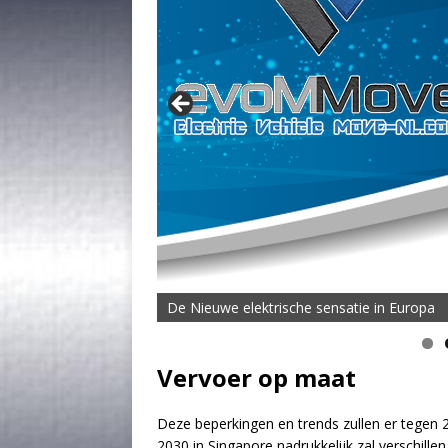
De Nieuwe elektrische sensatie in Europa
De MOVE Vigorous 1500 Highline | 45 km T
Vervoer op maat
Deze beperkingen en trends zullen er tegen 
2030 in Singapore nadrukkelijk zal verschille