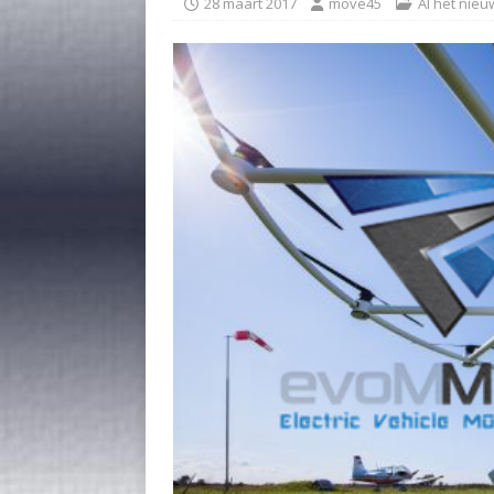
28 maart 2017
move45
Al het nieu