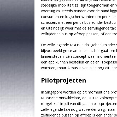
stedelijke mobiliteit zal zijn toegenomen en 
voertuig zal steeds minder voor de hand lig
consumenten logischer worden om per keer 
schetsen: met een pendelbus zonder bestuurd
en uiteindelijk weer met de zelfvliegende tax
zelfrijdende bus op afroep passen, of een tre
De zelfvliegende taxi is in dat geheel minder 
bijvoorbeeld grote ambities als het gaat om 
binnensteden. Eén concept waar momenteel a
een app kunnen bestellen en delen. Toepassing
wachten, maar Airbus is van plan nog dit jaar
Pilotprojecten
In Singapore worden op dit moment drie pro
Russische ontwikkelaar, de Duitse Volocopte
mogelijk al in juli van dit jaar in pilotprojec
zelfvliegende taxi nog wat verder weg, maar
zelfrijdende bussen op afroep is een ander