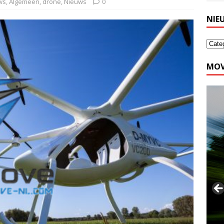
ws
,
Algemeen
,
drone
,
Nieuws
0
NIE
MOV