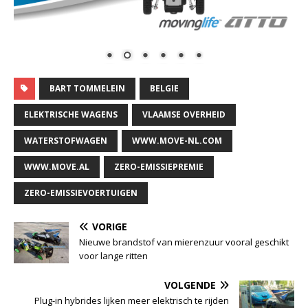
BART TOMMELEIN
BELGIE
ELEKTRISCHE WAGENS
VLAAMSE OVERHEID
WATERSTOFWAGEN
WWW.MOVE-NL.COM
WWW.MOVE.AL
ZERO-EMISSIEPREMIE
ZERO-EMISSIEVOERTUIGEN
VORIGE
Nieuwe brandstof van mierenzuur vooral geschikt
voor lange ritten
VOLGENDE
Plug-in hybrides lijken meer elektrisch te rijden