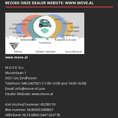
BEZOEK ONZE DEALER WEBSITE: WWW.MOVE.AL
www.move.al
M.O.V.E. b.v.
Muzenlaan 1
5631 GA, Eindhoven
Telefoon: 040-2407031 (11:00-13:00 and 14:00-16:00)
Email: info@move-nl.com
Dealer Website: www.move.al
KvK inschrijf nummer: 65290119
Btw-nummer: NL856053089B01
ABN Bank: NL74 ABNA 0447 0247 95