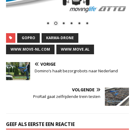
GOPRO
KARMA-DRONE
WWW.MOVE-NL.COM
WWW.MOVE.AL
VORIGE
Domino’s haalt bezorgrobots naar Nederland
VOLGENDE
ProRail gaat zelfrijdende trein testen
GEEF ALS EERSTE EEN REACTIE