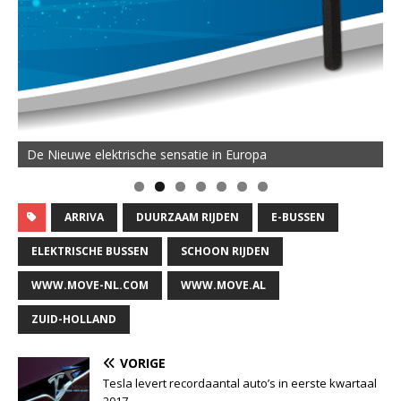
De Nieuwe elektrische sensatie in Europa
ARRIVA
DUURZAAM RIJDEN
E-BUSSEN
ELEKTRISCHE BUSSEN
SCHOON RIJDEN
WWW.MOVE-NL.COM
WWW.MOVE.AL
ZUID-HOLLAND
VORIGE
Tesla levert recordaantal auto’s in eerste kwartaal
2017