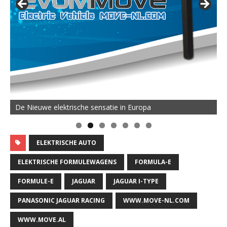
De Nieuwe elektrische sensatie in Europa
ELEKTRISCHE AUTO
ELEKTRISCHE FORMULEWAGENS
FORMULA-E
FORMULE-E
JAGUAR
JAGUAR I-TYPE
PANASONIC JAGUAR RACING
WWW.MOVE-NL.COM
WWW.MOVE.AL