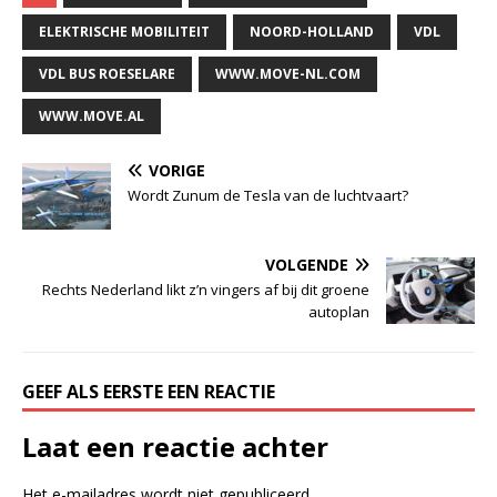
ELEKTRISCHE MOBILITEIT
NOORD-HOLLAND
VDL
VDL BUS ROESELARE
WWW.MOVE-NL.COM
WWW.MOVE.AL
VORIGE
Wordt Zunum de Tesla van de luchtvaart?
VOLGENDE
Rechts Nederland likt z’n vingers af bij dit groene
autoplan
GEEF ALS EERSTE EEN REACTIE
Laat een reactie achter
Het e-mailadres wordt niet gepubliceerd.