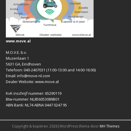
www.move.al
M.O.V.E. b.v.
Muzenlaan 1
5631 GA, Eindhoven
Telefoon: 040-2407031 (11:00-13:00 and 14:00-16:00)
Email: info@move-nl.com
Dealer Website: www.move.al
KvK inschrijf nummer: 65290119
Btw-nummer: NL856053089B01
ABN Bank: NL74 ABNA 0447 0247 95
Copyright & kopiëren; 2026|WordPress thema door
MH Themes