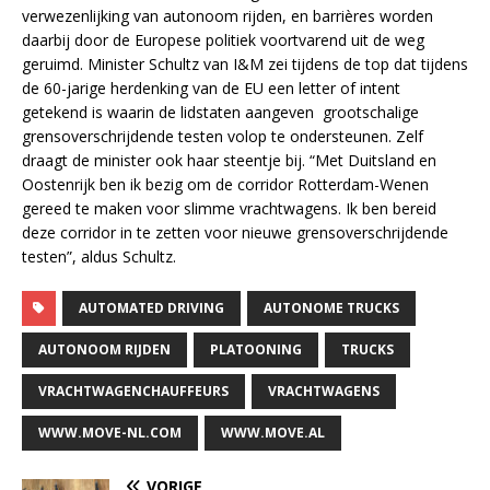
verwezenlijking van autonoom rijden, en barrières worden
daarbij door de Europese politiek voortvarend uit de weg
geruimd. Minister Schultz van I&M zei tijdens de top dat tijdens
de 60-jarige herdenking van de EU een letter of intent
getekend is waarin de lidstaten aangeven grootschalige
grensoverschrijdende testen volop te ondersteunen. Zelf
draagt de minister ook haar steentje bij. “Met Duitsland en
Oostenrijk ben ik bezig om de corridor Rotterdam-Wenen
gereed te maken voor slimme vrachtwagens. Ik ben bereid
deze corridor in te zetten voor nieuwe grensoverschrijdende
testen”, aldus Schultz.
AUTOMATED DRIVING
AUTONOME TRUCKS
AUTONOOM RIJDEN
PLATOONING
TRUCKS
VRACHTWAGENCHAUFFEURS
VRACHTWAGENS
WWW.MOVE-NL.COM
WWW.MOVE.AL
VORIGE