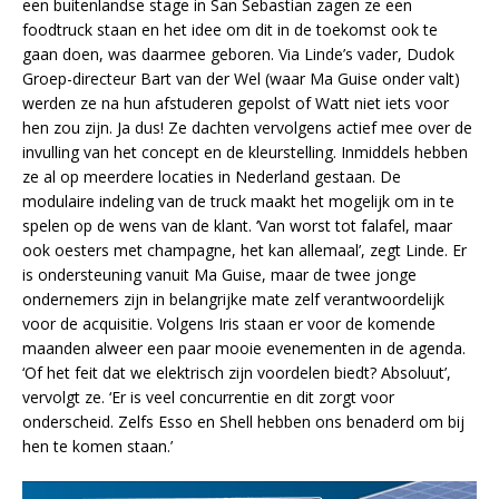
een buitenlandse stage in San Sebastian zagen ze een
foodtruck staan en het idee om dit in de toekomst ook te
gaan doen, was daarmee geboren. Via Linde’s vader, Dudok
Groep-directeur Bart van der Wel (waar Ma Guise onder valt)
werden ze na hun afstuderen gepolst of Watt niet iets voor
hen zou zijn. Ja dus! Ze dachten vervolgens actief mee over de
invulling van het concept en de kleurstelling. Inmiddels hebben
ze al op meerdere locaties in Nederland gestaan. De
modulaire indeling van de truck maakt het mogelijk om in te
spelen op de wens van de klant. ‘Van worst tot falafel, maar
ook oesters met champagne, het kan allemaal’, zegt Linde. Er
is ondersteuning vanuit Ma Guise, maar de twee jonge
ondernemers zijn in belangrijke mate zelf verantwoordelijk
voor de acquisitie. Volgens Iris staan er voor de komende
maanden alweer een paar mooie evenementen in de agenda.
‘Of het feit dat we elektrisch zijn voordelen biedt? Absoluut’,
vervolgt ze. ‘Er is veel concurrentie en dit zorgt voor
onderscheid. Zelfs Esso en Shell hebben ons benaderd om bij
hen te komen staan.’