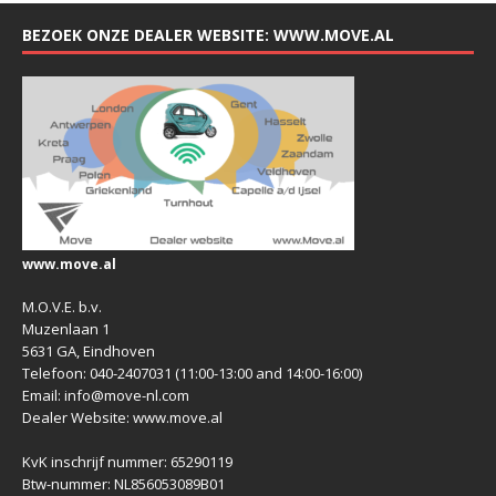
BEZOEK ONZE DEALER WEBSITE: WWW.MOVE.AL
www.move.al
M.O.V.E. b.v.
Muzenlaan 1
5631 GA, Eindhoven
Telefoon: 040-2407031 (11:00-13:00 and 14:00-16:00)
Email: info@move-nl.com
Dealer Website: www.move.al
KvK inschrijf nummer: 65290119
Btw-nummer: NL856053089B01