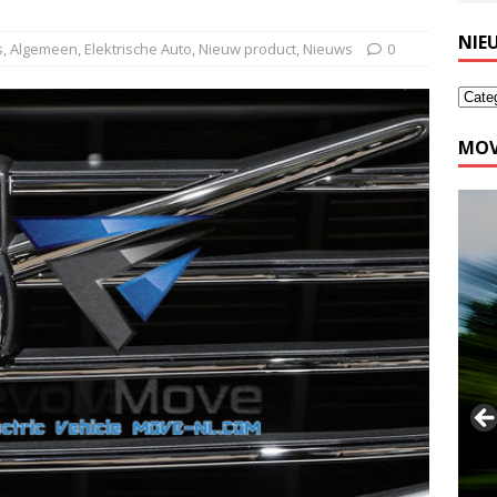
NIE
s
,
Algemeen
,
Elektrische Auto
,
Nieuw product
,
Nieuws
0
MOV