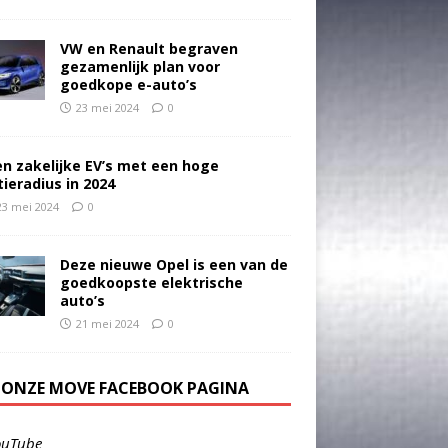
VW en Renault begraven
gezamenlijk plan voor
goedkope e-auto’s
23 mei 2024
0
en zakelijke EV’s met een hoge
tieradius in 2024
23 mei 2024
0
Deze nieuwe Opel is een van de
goedkoopste elektrische
auto’s
21 mei 2024
0
E ONZE MOVE FACEBOOK PAGINA
ouTube