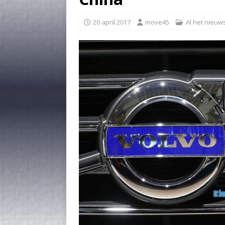
20 april 2017
move45
Al het nieuw