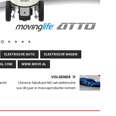
ELEKTRISCHE AUTO
ELEKTRISCHE WAGEN
NL.COM
WWW.MOVE.AL
VOLGENDE
echt
Chinese fabrikant NIO wil elektrische
suv dit jaar in massaproductie nemen