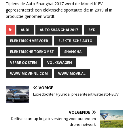
Tijdens de Auto Shanghai 2017 werd de Model K-EV
gepresenteerd: een elektrische sportauto die in 2019 al in
productie genomen wordt.
AUDI
AUTO SHANGHAI 2017
BYD
ELEKTRISCH VERVOER
ELEKTRISCHE AUTO
ELEKTRISCHE TOEKOMST
SHANGHAI
VERRE OOSTEN
VOLKSWAGEN
WWW.MOVE-NL.COM
WWW.MOVE.AL
VORIGE
Luxedochter Hyundai presenteert waterstof-SUV
VOLGENDE
Delftse start-up krijgt investering voor autonoom
drone-netwerk