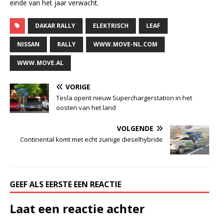
einde van het jaar verwacht.
DAKAR RALLY
ELEKTRISCH
LEAF
NISSAN
RALLY
WWW.MOVE-NL.COM
WWW.MOVE.AL
VORIGE
Tesla opent nieuw Superchargerstation in het
oosten van het land
VOLGENDE
Continental komt met echt zuinige dieselhybride
GEEF ALS EERSTE EEN REACTIE
Laat een reactie achter