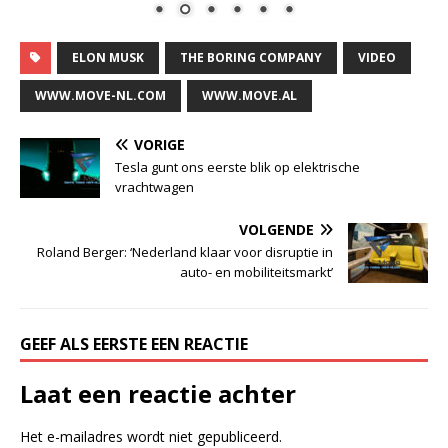
ELON MUSK
THE BORING COMPANY
VIDEO
WWW.MOVE-NL.COM
WWW.MOVE.AL
VORIGE
Tesla gunt ons eerste blik op elektrische
vrachtwagen
VOLGENDE
Roland Berger: ‘Nederland klaar voor disruptie in
auto- en mobiliteitsmarkt’
GEEF ALS EERSTE EEN REACTIE
Laat een reactie achter
Het e-mailadres wordt niet gepubliceerd.