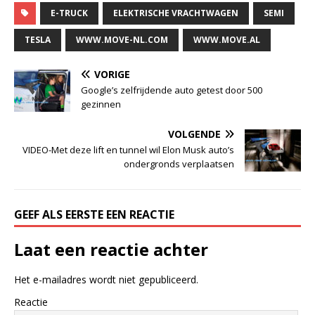
E-TRUCK
ELEKTRISCHE VRACHTWAGEN
SEMI
TESLA
WWW.MOVE-NL.COM
WWW.MOVE.AL
VORIGE
Google’s zelfrijdende auto getest door 500
gezinnen
VOLGENDE
VIDEO-Met deze lift en tunnel wil Elon Musk auto’s
ondergronds verplaatsen
GEEF ALS EERSTE EEN REACTIE
Laat een reactie achter
Het e-mailadres wordt niet gepubliceerd.
Reactie