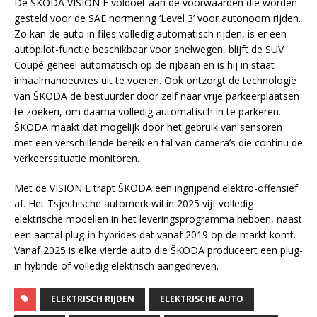
De
ŠKODA
VISION E voldoet aan de voorwaarden die worden
gesteld voor de SAE normering ‘Level 3’ voor autonoom rijden.
Zo kan de auto in files volledig automatisch rijden, is er een
autopilot-functie beschikbaar voor
snelwegen
, blijft de
SUV
Coupé
geheel automatisch op de rijbaan en is hij in staat
inhaalmanoeuvres uit te voeren. Ook
ontzorgt
de technologie
van
ŠKODA
de bestuurder door zelf naar vrije parkeerplaatsen
te zoeken, om daarna volledig automatisch in te parkeren.
ŠKODA
maakt dat mogelijk door het gebruik van sensoren
met een verschillende bereik en tal van camera’s die continu de
verkeerssituatie monitoren.
Met de VISION E trapt
ŠKODA
een ingrijpend
elektro
-offensief
af. Het Tsjechische automerk wil in 2025 vijf volledig
elektrische modellen in het
leveringsprogramma
hebben, naast
een aantal plug-in hybrides dat vanaf 2019 op de markt komt.
Vanaf 2025 is elke vierde auto die
ŠKODA
produceert een plug-
in hybride of volledig elektrisch aangedreven.
ELEKTRISCH RIJDEN
ELEKTRISCHE AUTO