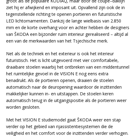
groot als de populaire
KODIAQ
, maar door de
coupé
–
daklijn
ziet hij er afwijkend en imposant uit. Opvallend zijn ook de in
tegenstellende richting te openen portieren en futuristische
LED
lichtornamenten
. Dankzij de lange wielbasis van 2.850
mm en de korte overhang voor en achter hebben de designers
van
ŠKODA
een bijzonder ruim interieur gerealiseerd – altijd al
een van de
merkwaarden
van het Tsjechische merk.
Net als de techniek en het exterieur is ook het interieur
futuristisch. Het is licht uitgevoerd met vier comfortabele,
draaibare stoelen waarbij het ontbreken van een
middentunnel
het ruimtelijke gevoel in de VISION E nog eens extra
benadrukt. Als de portieren openen, draaien de stoelen
automatisch naar de deuropening waardoor de inzittenden
makkelijker kunnen in- en uitstappen. De stoelen keren
automatisch terug in de uitgangspositie als de portieren weer
worden gesloten.
Met het VISION E
studiemodel
gaat
ŠKODA
weer een stap
verder op het gebied van
rijassistentiesystemen
die de
veiligheid en het comfort voor de inzittenden verder verhogen.