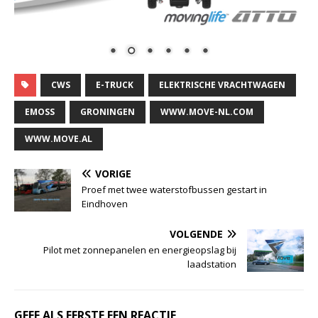
CWS
E-TRUCK
ELEKTRISCHE VRACHTWAGEN
EMOSS
GRONINGEN
WWW.MOVE-NL.COM
WWW.MOVE.AL
VORIGE
Proef met twee waterstofbussen gestart in
Eindhoven
VOLGENDE
Pilot met zonnepanelen en energieopslag bij
laadstation
GEEF ALS EERSTE EEN REACTIE