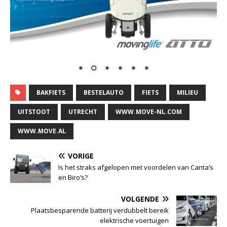
BAKFIETS
BESTELAUTO
FIETS
MILIEU
UITSTOOT
UTRECHT
WWW.MOVE-NL.COM
WWW.MOVE.AL
VORIGE
Is het straks afgelopen met voordelen van Canta’s
en Biro’s?
VOLGENDE
Plaatsbesparende batterij verdubbelt bereik
elektrische voertuigen