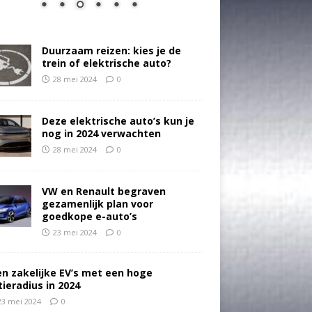
Duurzaam reizen: kies je de
trein of elektrische auto?
28 mei 2024
0
Deze elektrische auto’s kun je
nog in 2024 verwachten
28 mei 2024
0
VW en Renault begraven
gezamenlijk plan voor
goedkope e-auto’s
23 mei 2024
0
en zakelijke EV’s met een hoge
tieradius in 2024
23 mei 2024
0