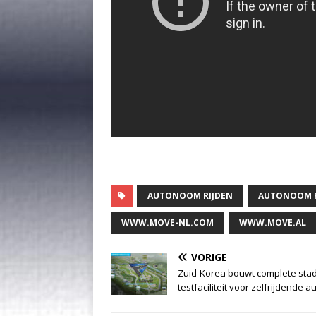
AUTONOOM RIJDEN
AUTONOOM R
WWW.MOVE-NL.COM
WWW.MOVE.AL
VORIGE
Zuid-Korea bouwt complete stad
testfaciliteit voor zelfrijdende au