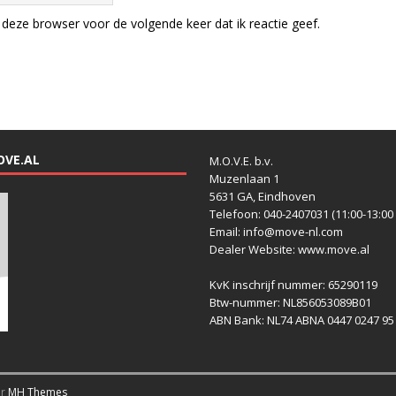
deze browser voor de volgende keer dat ik reactie geef.
OVE.AL
M.O.V.E. b.v.
Muzenlaan 1
5631 GA, Eindhoven
Telefoon: 040-2407031 (11:00-13:00 
Email: info@move-nl.com
Dealer Website: www.move.al
KvK inschrijf nummer: 65290119
Btw-nummer: NL856053089B01
ABN Bank: NL74 ABNA 0447 0247 95
or
MH Themes