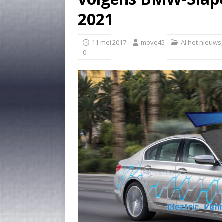
2021
11 mei 2017
move45
Al het nieuws
0