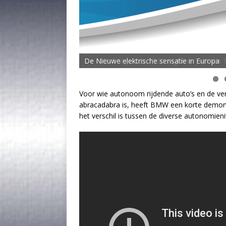
De MOVE Vigorous 1500 Highline | 45 km T
Voor wie autonoom rijdende auto’s en de ver
abracadabra is, heeft BMW een korte demons
het verschil is tussen de diverse autonomien