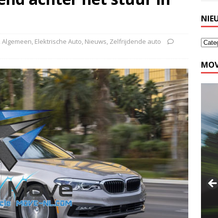
NIE
,
Algemeen
,
Elektrische Auto
,
Nieuws
,
Zelfrijdende auto
MOV