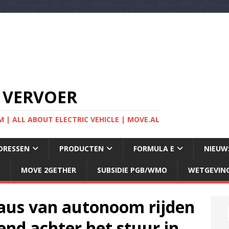
 VERVOER
 | ALL ABOUT ELECTRIC VEHICLE | MOVE.AL
DRESSEN
PRODUCTEN
FORMULA E
NIEUW
MOVE 2GETHER
SUBSIDIE PGB/WMO
WETGEVIN
eaus van autonoom rijden
nd achter het stuur in