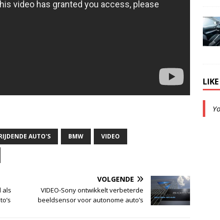
LIK
Y
IJDENDE AUTO'S
BMW
VIDEO
VOLGENDE
 als
VIDEO-Sony ontwikkelt verbeterde
to’s
beeldsensor voor autonome auto’s