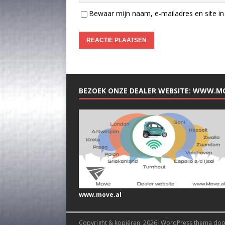
Bewaar mijn naam, e-mailadres en site in 
BEZOEK ONZE DEALER WEBSITE: WWW.M
www.move.al
Copyright & kopiëren; 2026|WordPress thema do