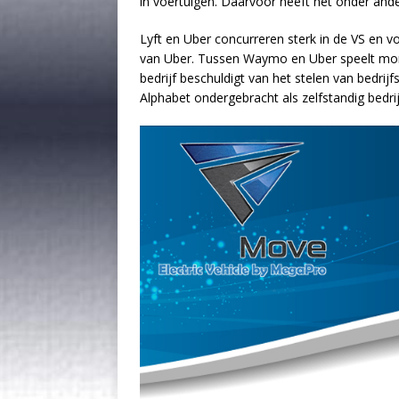
in voertuigen. Daarvoor heeft het onder and
Lyft en Uber concurreren sterk in de VS en vo
van Uber. Tussen Waymo en Uber speelt mom
bedrijf beschuldigt van het stelen van bedri
Alphabet ondergebracht als zelfstandig bedr