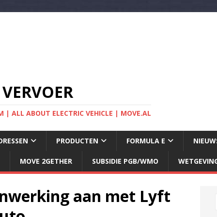
 VERVOER
 | ALL ABOUT ELECTRIC VEHICLE | MOVE.AL
DRESSEN
PRODUCTEN
FORMULA E
NIEUW
MOVE 2GETHER
SUBSIDIE PGB/WMO
WETGEVIN
werking aan met Lyft
auto