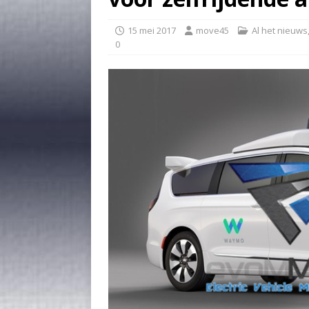
15 mei 2017
move45
Al het nieuws
0