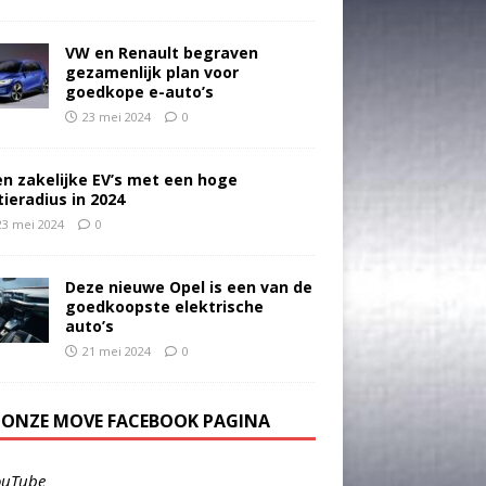
VW en Renault begraven
gezamenlijk plan voor
goedkope e-auto’s
23 mei 2024
0
en zakelijke EV’s met een hoge
tieradius in 2024
23 mei 2024
0
Deze nieuwe Opel is een van de
goedkoopste elektrische
auto’s
21 mei 2024
0
E ONZE MOVE FACEBOOK PAGINA
ouTube