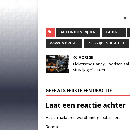
AUTONOOM RIJDEN
GOOGLE
WWW.MOVE.AL
ZELFRIJDENDE AUTO
VORIGE
Elektrische Harley-Davidson zal 
straaljager’ klinken
GEEF ALS EERSTE EEN REACTIE
Laat een reactie achter
Het e-mailadres wordt niet gepubliceerd.
Reactie