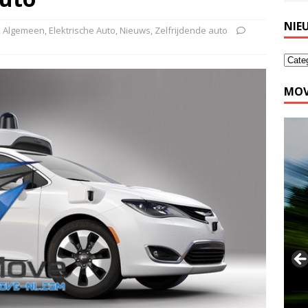
NIE
,
Algemeen
,
Elektrische Auto
,
Nieuws
,
Zelfrijdende auto
MOV