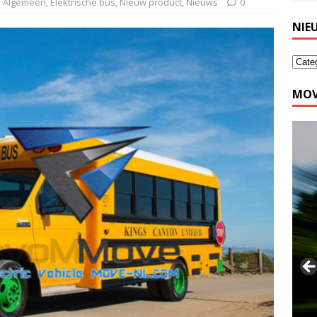
,
Algemeen
,
Elektrische bus
,
Nieuw product
,
Nieuws
0
NIE
MOV