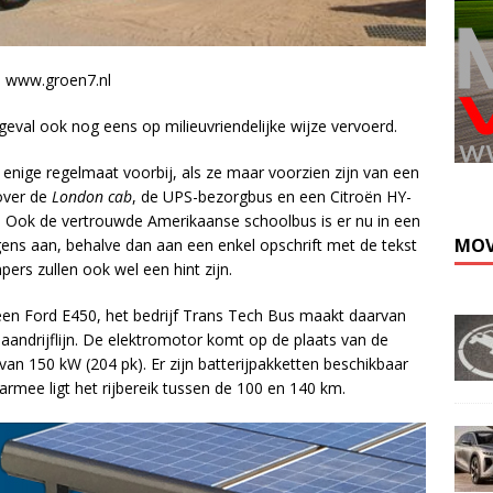
9 www.groen7.nl
geval ook nog eens op milieuvriendelijke wijze vervoerd.
Kli
nige regelmaat voorbij, als ze maar voorzien zijn van een
 over de
London cab
, de UPS-bezorgbus en een Citroën HY-
 Ook de vertrouwde Amerikaanse schoolbus is er nu in een
MOV
rgens aan, behalve dan aan een enkel opschrift met de tekst
ers zullen ook wel een hint zijn.
 een Ford E450, het bedrijf Trans Tech Bus maakt daarvan
 aandrijflijn. De elektromotor komt op de plaats van de
an 150 kW (204 pk). Er zijn batterijpakketten beschikbaar
rmee ligt het rijbereik tussen de 100 en 140 km.