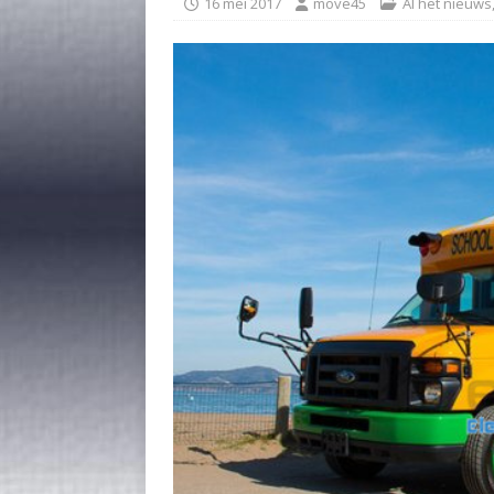
16 mei 2017
move45
Al het nieuws