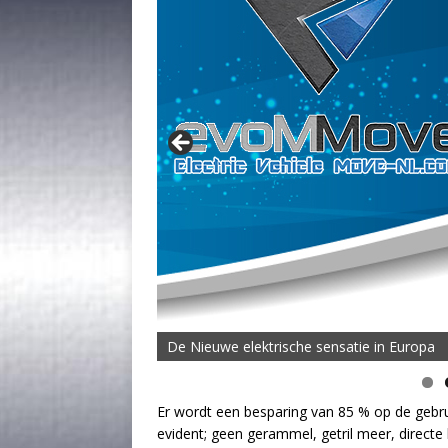
De Nieuwe elektrische sensatie in Europa
De MOVE Vigorous 1500 Highline | 45 km T
Er wordt een besparing van 85 % op de gebru
evident; geen gerammel, getril meer, direc