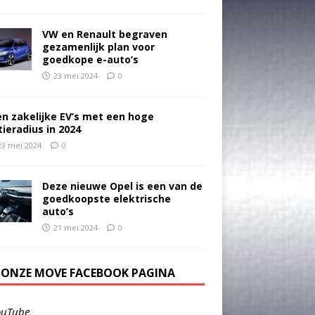
VW en Renault begraven
gezamenlijk plan voor
goedkope e-auto’s
23 mei 2024
0
en zakelijke EV’s met een hoge
tieradius in 2024
23 mei 2024
0
Deze nieuwe Opel is een van de
goedkoopste elektrische
auto’s
21 mei 2024
0
E ONZE MOVE FACEBOOK PAGINA
ouTube