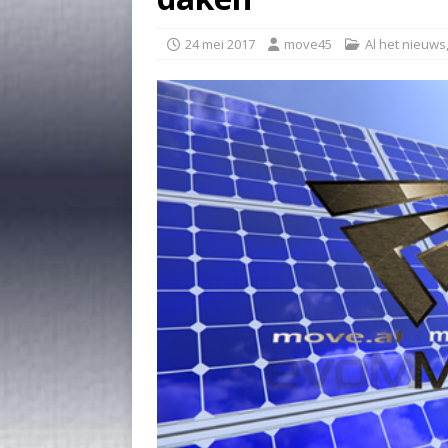
24 mei 2017
move45
Al het nieuws