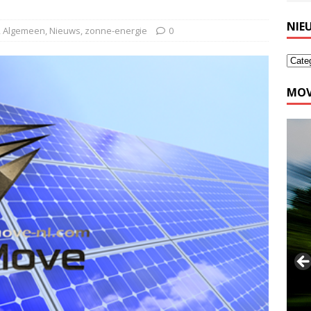
NIE
,
Algemeen
,
Nieuws
,
zonne-energie
0
MOV