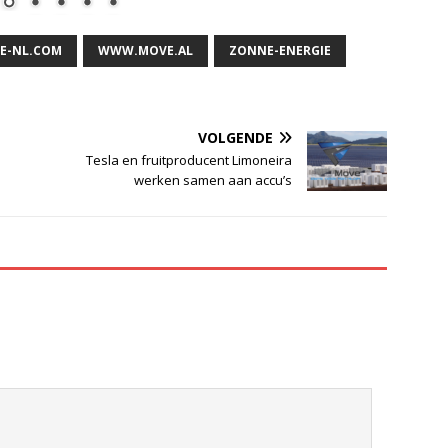
E-NL.COM
WWW.MOVE.AL
ZONNE-ENERGIE
VOLGENDE
Tesla en fruitproducent Limoneira
werken samen aan accu’s