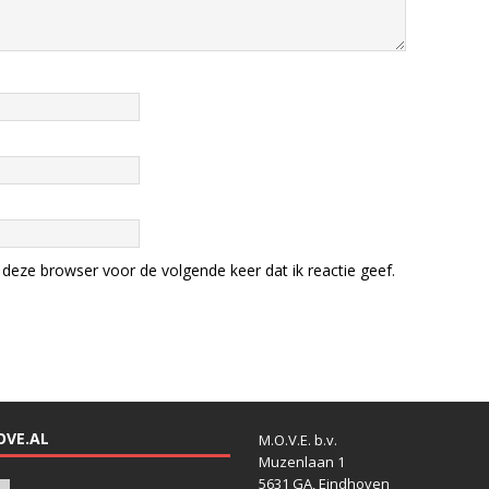
deze browser voor de volgende keer dat ik reactie geef.
OVE.AL
M.O.V.E. b.v.
Muzenlaan 1
5631 GA, Eindhoven