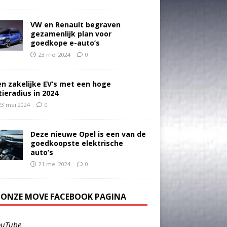
VW en Renault begraven
gezamenlijk plan voor
goedkope e-auto’s
23 mei 2024
0
en zakelijke EV’s met een hoge
tieradius in 2024
23 mei 2024
0
Deze nieuwe Opel is een van de
goedkoopste elektrische
auto’s
21 mei 2024
0
E ONZE MOVE FACEBOOK PAGINA
ouTube