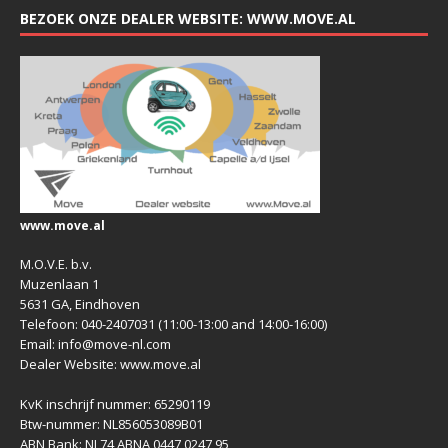
BEZOEK ONZE DEALER WEBSITE: WWW.MOVE.AL
www.move.al
M.O.V.E. b.v.
Muzenlaan 1
5631 GA, Eindhoven
Telefoon: 040-2407031 (11:00-13:00 and 14:00-16:00)
Email: info@move-nl.com
Dealer Website: www.move.al
KvK inschrijf nummer: 65290119
Btw-nummer: NL856053089B01
ABN Bank: NL74 ABNA 0447 0247 95