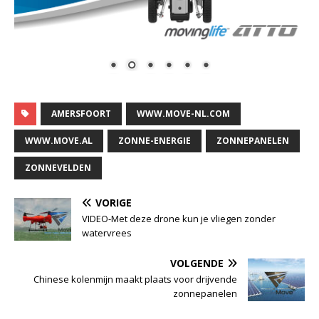
AMERSFOORT
WWW.MOVE-NL.COM
WWW.MOVE.AL
ZONNE-ENERGIE
ZONNEPANELEN
ZONNEVELDEN
VORIGE
VIDEO-Met deze drone kun je vliegen zonder
watervrees
VOLGENDE
Chinese kolenmijn maakt plaats voor drijvende
zonnepanelen