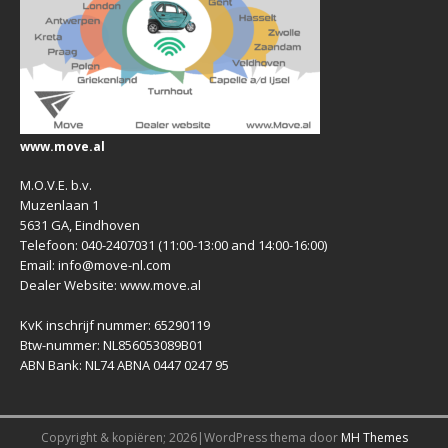
www.move.al
M.O.V.E. b.v.
Muzenlaan 1
5631 GA, Eindhoven
Telefoon: 040-2407031 (11:00-13:00 and 14:00-16:00)
Email: info@move-nl.com
Dealer Website: www.move.al
KvK inschrijf nummer: 65290119
Btw-nummer: NL856053089B01
ABN Bank: NL74 ABNA 0447 0247 95
Copyright & kopiëren; 2026|WordPress thema door
MH Themes