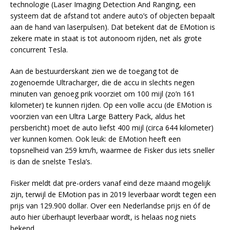
technologie (Laser Imaging Detection And Ranging, een
systeem dat de afstand tot andere auto’s of objecten bepaalt
aan de hand van laserpulsen). Dat betekent dat de EMotion is
zekere mate in staat is tot autonoom rijden, net als grote
concurrent Tesla.
Aan de bestuurderskant zien we de toegang tot de
zogenoemde Ultracharger, die de accu in slechts negen
minuten van genoeg prik voorziet om 100 mijl (zo’n 161
kilometer) te kunnen rijden. Op een volle accu (de EMotion is
voorzien van een Ultra Large Battery Pack, aldus het
persbericht) moet de auto liefst 400 mijl (circa 644 kilometer)
ver kunnen komen. Ook leuk: de EMotion heeft een
topsnelheid van 259 km/h, waarmee de Fisker dus iets sneller
is dan de snelste Tesla’s.
Fisker meldt dat pre-orders vanaf eind deze maand mogelijk
zijn, terwijl de EMotion pas in 2019 leverbaar wordt tegen een
prijs van 129.900 dollar. Over een Nederlandse prijs en óf de
auto hier überhaupt leverbaar wordt, is helaas nog niets
bekend.