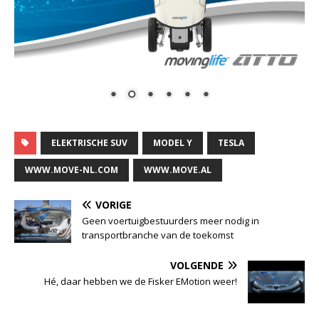
ELEKTRISCHE SUV
MODEL Y
TESLA
WWW.MOVE-NL.COM
WWW.MOVE.AL
VORIGE
Geen voertuigbestuurders meer nodig in
transportbranche van de toekomst
VOLGENDE
Hé, daar hebben we de Fisker EMotion weer!