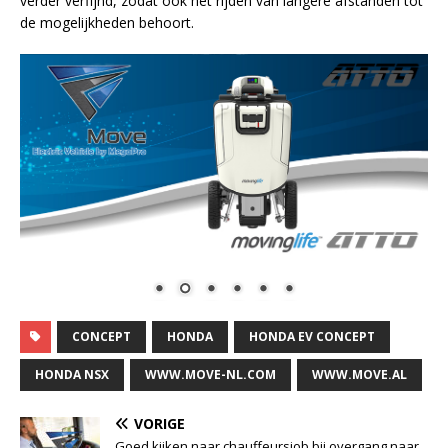
verder verfijnd, zodat ook het rijden van langere afstanden tot
de mogelijkheden behoort.
CONCEPT
HONDA
HONDA EV CONCEPT
HONDA NSX
WWW.MOVE-NL.COM
WWW.MOVE.AL
VORIGE
Goed kijken naar chauffeursjob bij overgang naar