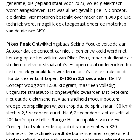
generatie, die gepland staat voor 2023, volledig elektrisch
wordt aangedreven. Dat was al het geval bij de EV Concept,
die dankzij vier motoren beschikt over meer dan 1.000 pk. Die
techniek wordt mogelijk ook toegepast onder de motorkap
van de nieuwe NSX.
Pikes Peak
Ontwikkelingsbaas Sekino Yosuke vertelde aan
Autocar dat de concept car niet alleen ontwikkeld werd met
het oog op de heuvelklim van Pikes Peak, maar ook diende als
studiemodel voor straatauto’s. Er lopen nu al onderzoeken hoe
de techniek gebruikt kan worden in auto’s die je straks bij de
Honda-dealer kunt kopen.
0-100 in 2,5 seconden
De EV
Concept woog zo’n 1.500 kilogram, maar een volledig
uitgeruste straatauto is ongetwijfeld zwaarder. Dat betekent
niet dat de elektrische NSX aan snelheid moet inboeten:
vroege voorspellingen wijzen erop dat de sprint naar 100 km/h
slechts 2,5 seconden duurt. Na 6,2 seconden staat er zelfs al
200 km/h op de teller.
Range
Het accupakket van de EV
Concept had voldoende capaciteit voor een rit van 320
kilometer. De techniek wordt de komende jaren ongetwijfeld