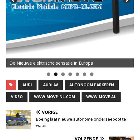
De Nieuwe elektrische sensatie in Europa
AUDI
AUDI A8
AUTONOOM PARKEREN
VIDEO
WWW.MOVE-NL.COM
WWW.MOVE.AL
VORIGE
Boeing laat nieuwe autonome onderzeeboot te
water
VOLGENDE