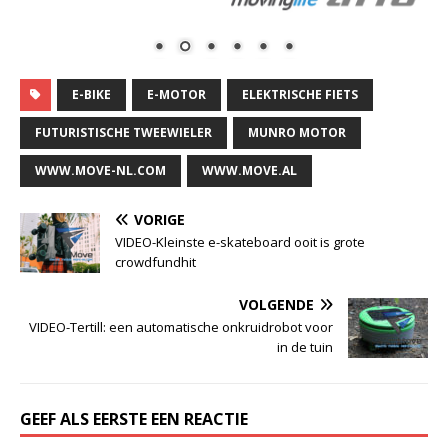
E-BIKE
E-MOTOR
ELEKTRISCHE FIETS
FUTURISTISCHE TWEEWIELER
MUNRO MOTOR
WWW.MOVE-NL.COM
WWW.MOVE.AL
VORIGE
VIDEO-Kleinste e-skateboard ooit is grote
crowdfundhit
VOLGENDE
VIDEO-Tertill: een automatische onkruidrobot voor
in de tuin
GEEF ALS EERSTE EEN REACTIE