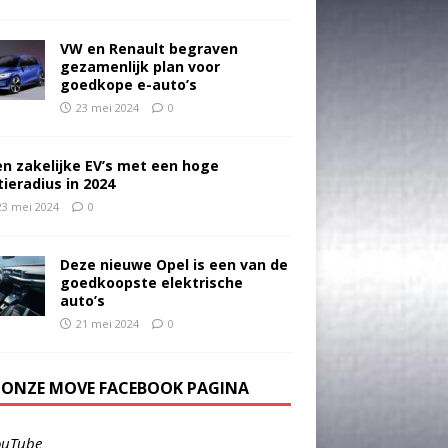
VW en Renault begraven
gezamenlijk plan voor
goedkope e-auto’s
23 mei 2024
0
en zakelijke EV’s met een hoge
tieradius in 2024
23 mei 2024
0
Deze nieuwe Opel is een van de
goedkoopste elektrische
auto’s
21 mei 2024
0
E ONZE MOVE FACEBOOK PAGINA
ouTube