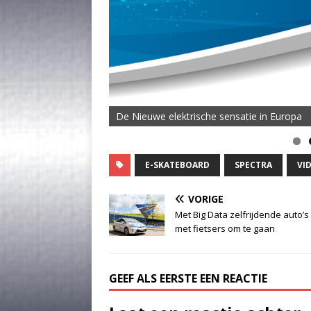
De Nieuwe elektrische sensatie in Europa
De MOVE Vigorous 1500 Highline | 45 km T
E-SKATEBOARD
SPECTRA
VI
VORIGE
Met Big Data zelfrijdende auto’s
met fietsers om te gaan
GEEF ALS EERSTE EEN REACTIE