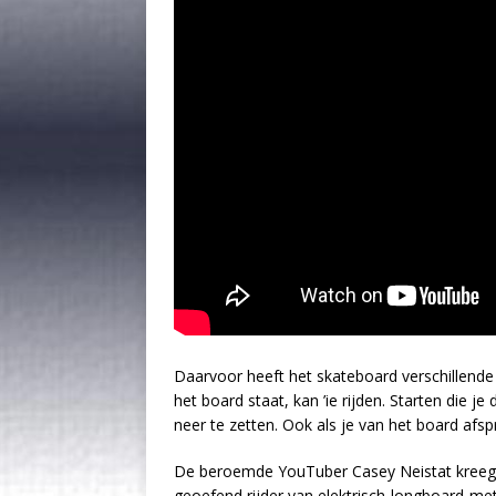
Daarvoor heeft het skateboard verschillende 
het board staat, kan ’ie rijden. Starten die j
neer te zetten. Ook als je van het board afspr
De beroemde YouTuber Casey Neistat kreeg o
geoefend rijder van elektrisch-longboard-m