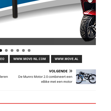
opsnelheid en 50 km Actieradius
DEO
WWW.MOVE-NL.COM
WWW.MOVE.AL
VOLGENDE
 leren
De Munro Motor 2.0 combineert een
eBike met een motor