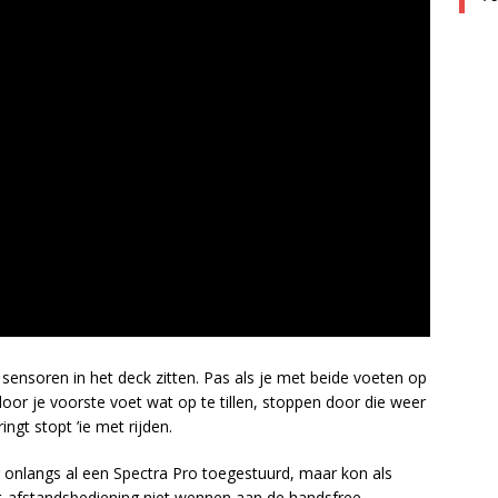
sensoren in het deck zitten. Pas als je met beide voeten op
e door je voorste voet wat op te tillen, stoppen door die weer
ingt stopt ’ie met rijden.
nlangs al een Spectra Pro toegestuurd, maar kon als
et-afstandsbediening niet wennen aan de handsfree