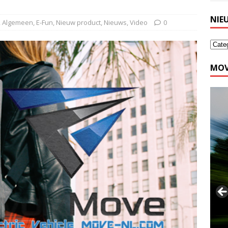
NIE
,
Algemeen
,
E-Fun
,
Nieuw product
,
Nieuws
,
Video
0
MOV