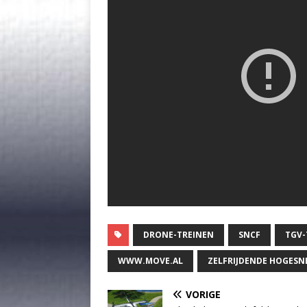
DRONE-TREINEN
SNCF
TGV-
WWW.MOVE.AL
ZELFRIJDENDE HOGESN
VORIGE