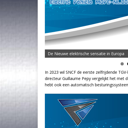
De Nieuwe elektrische sensatie in Europa
De MOVE Vigorous 1500 Highline | 45 km T
In 2023 wil SNCF de eerste zelfrijdende TGV-
directeur Guillaume Pepy vergelijkt het met de
hebt ook een automatisch besturingssystee