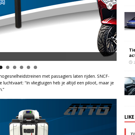
Ti
ac
opsnelheid en 50 km Actieradius
hogesnelheidstreinen met passagiers laten rijden. SNCF-
 luchtvaart: “In vliegtuigen heb je altijd een piloot, maar je
m.”
LIK
Y