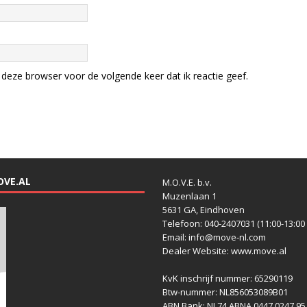
deze browser voor de volgende keer dat ik reactie geef.
OVE.AL
M.O.V.E. b.v.
Muzenlaan 1
5631 GA, Eindhoven
Telefoon: 040-2407031 (11:00-13:00 
Email: info@move-nl.com
Dealer Website: www.move.al
KvK inschrijf nummer: 65290119
Btw-nummer: NL856053089B01
ABN Bank: NL74 ABNA 0447 0247 95