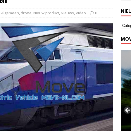
NIE
,
Algemeen
,
drone
,
Nieuw product
,
Nieuws
,
Video
0
MOV