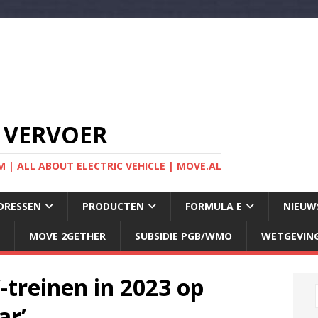
 VERVOER
 | ALL ABOUT ELECTRIC VEHICLE | MOVE.AL
DRESSEN
PRODUCTEN
FORMULA E
NIEUW
MOVE 2GETHER
SUBSIDIE PGB/WMO
WETGEVIN
treinen in 2023 op
ar’