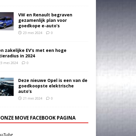
VW en Renault begraven
gezamenlijk plan voor
goedkope e-auto’s
23 mei 2024
0
en zakelijke EV’s met een hoge
tieradius in 2024
23 mei 2024
0
Deze nieuwe Opel is een van de
goedkoopste elektrische
auto’s
21 mei 2024
0
E ONZE MOVE FACEBOOK PAGINA
ouTube