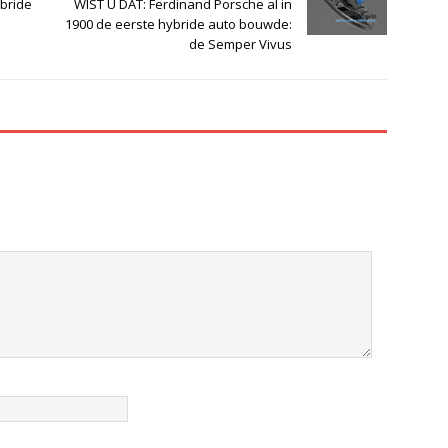
ybride
WIST U DAT: Ferdinand Porsche al in
1900 de eerste hybride auto bouwde:
de Semper Vivus