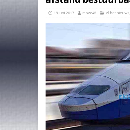
18 juni 2017
move45
Al het nieuws