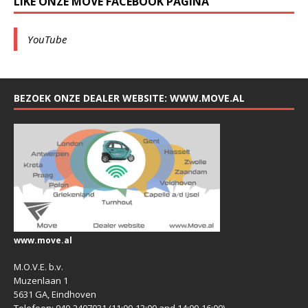
LIKE ONZE MOVE FACEBOOK PAGINA
YouTube
BEZOEK ONZE DEALER WEBSITE: WWW.MOVE.AL
www.move.al
M.O.V.E. b.v.
Muzenlaan 1
5631 GA, Eindhoven
Telefoon: 040-2407031 (11:00-13:00 and 14:00-16:00)