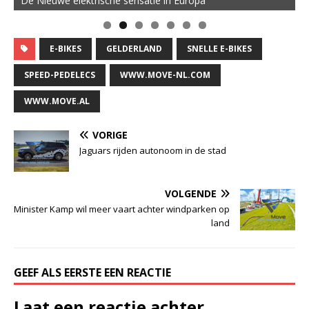
De Nieuwe elektrische sensatie in Europa
E-BIKES
GELDERLAND
SNELLE E-BIKES
SPEED-PEDELECS
WWW.MOVE-NL.COM
WWW.MOVE.AL
VORIGE
Jaguars rijden autonoom in de stad
VOLGENDE
Minister Kamp wil meer vaart achter windparken op
land
GEEF ALS EERSTE EEN REACTIE
Laat een reactie achter