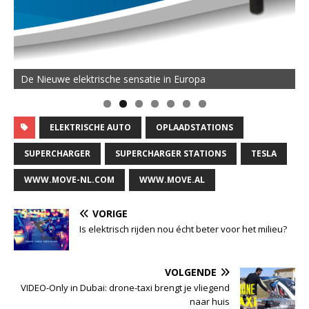
De Nieuwe elektrische sensatie in Europa
ELEKTRISCHE AUTO
OPLAADSTATIONS
SUPERCHARGER
SUPERCHARGER STATIONS
TESLA
WWW.MOVE-NL.COM
WWW.MOVE.AL
VORIGE
Is elektrisch rijden nou écht beter voor het milieu?
VOLGENDE
VIDEO-Only in Dubai: drone-taxi brengt je vliegend
naar huis