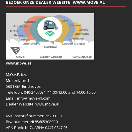
BEZOEK ONZE DEALER WEBSITE: WWW.MOVE.AL
www.move.al
M.O.V.E. b.v.
Muzenlaan 1
5631 GA, Eindhoven
Telefoon: 040-2407031 (11:00-13:00 and 14:00-16:00)
Email: info@move-nl.com
Dealer Website: www.move.al
KvK inschrijf nummer: 65290119
Btw-nummer: NL856053089B01
ABN Bank: NL74 ABNA 0447 0247 95