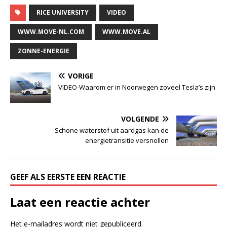
RICE UNIVERSITY
VIDEO
WWW.MOVE-NL.COM
WWW.MOVE.AL
ZONNE-ENERGIE
VORIGE
VIDEO-Waarom er in Noorwegen zoveel Tesla’s zijn
VOLGENDE
Schone waterstof uit aardgas kan de
energietransitie versnellen
GEEF ALS EERSTE EEN REACTIE
Laat een reactie achter
Het e-mailadres wordt niet gepubliceerd.