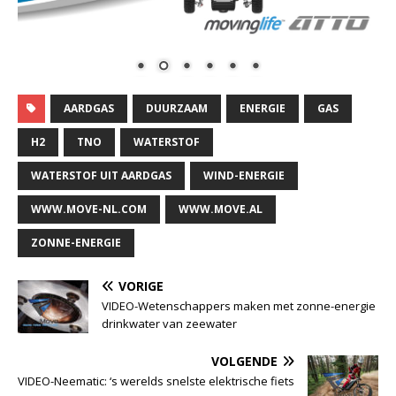
AARDGAS
DUURZAAM
ENERGIE
GAS
H2
TNO
WATERSTOF
WATERSTOF UIT AARDGAS
WIND-ENERGIE
WWW.MOVE-NL.COM
WWW.MOVE.AL
ZONNE-ENERGIE
VORIGE
VIDEO-Wetenschappers maken met zonne-energie
drinkwater van zeewater
VOLGENDE
VIDEO-Neematic: ‘s werelds snelste elektrische fiets