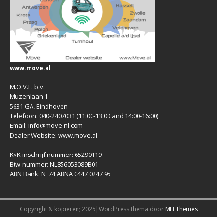
www.move.al
M.O.V.E. b.v.
Muzenlaan 1
5631 GA, Eindhoven
Telefoon: 040-2407031 (11:00-13:00 and 14:00-16:00)
Email: info@move-nl.com
Dealer Website: www.move.al
KvK inschrijf nummer: 65290119
Btw-nummer: NL856053089B01
ABN Bank: NL74 ABNA 0447 0247 95
Copyright & kopiëren; 2026|WordPress thema door
MH Themes