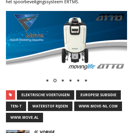
het spoorbeveiligingssysteem ERTMS.
ELEKTRISCHE VOERTUIGEN
EUROPESE SUBSIDIE
TEN-T
WATERSTOF RIJDEN
WWW.MOVE-NL.COM
WWW.MOVE.AL
VORIGE