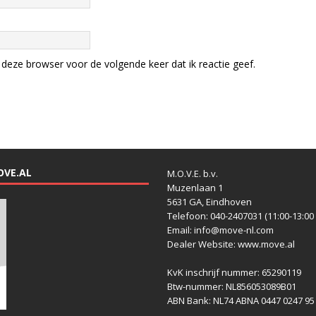
deze browser voor de volgende keer dat ik reactie geef.
OVE.AL
M.O.V.E. b.v.
Muzenlaan 1
5631 GA, Eindhoven
Telefoon: 040-2407031 (11:00-13:00 
Email: info@move-nl.com
Dealer Website: www.move.al
KvK inschrijf nummer: 65290119
Btw-nummer: NL856053089B01
ABN Bank: NL74 ABNA 0447 0247 95