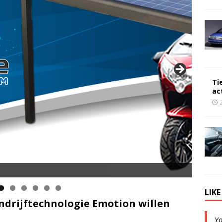
Ti
ac
LIK
ndrijftechnologie Emotion willen
Y