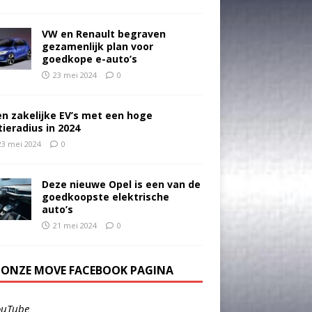
VW en Renault begraven
gezamenlijk plan voor
goedkope e-auto’s
23 mei 2024
0
en zakelijke EV’s met een hoge
tieradius in 2024
23 mei 2024
0
Deze nieuwe Opel is een van de
goedkoopste elektrische
auto’s
21 mei 2024
0
E ONZE MOVE FACEBOOK PAGINA
ouTube