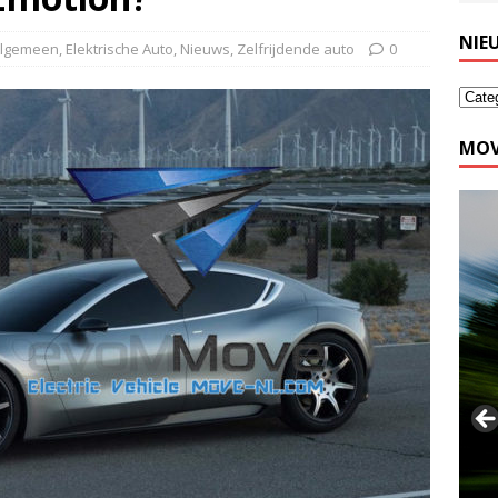
NIE
lgemeen
,
Elektrische Auto
,
Nieuws
,
Zelfrijdende auto
0
MOV