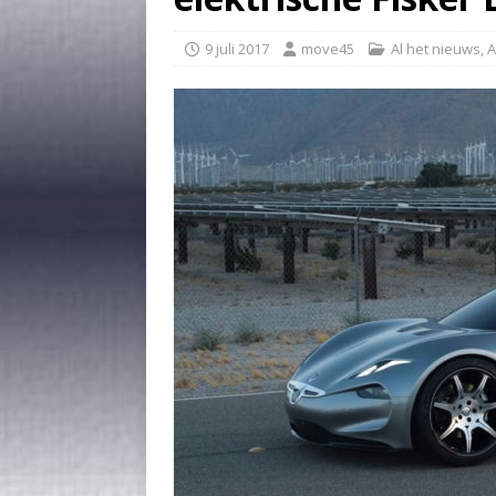
9 juli 2017
move45
Al het nieuws
,
A