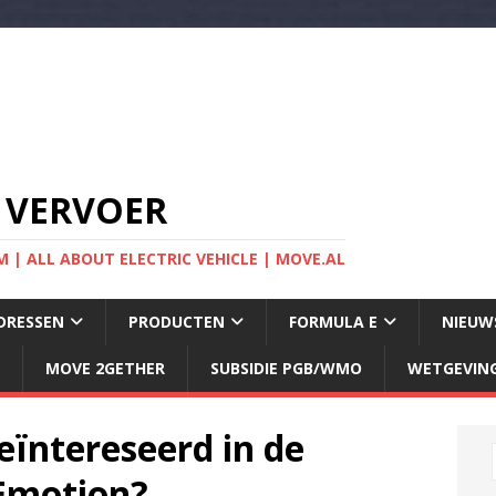
 VERVOER
 | ALL ABOUT ELECTRIC VEHICLE | MOVE.AL
DRESSEN
PRODUCTEN
FORMULA E
NIEUW
MOVE 2GETHER
SUBSIDIE PGB/WMO
WETGEVIN
eïntereseerd in de
 Emotion?