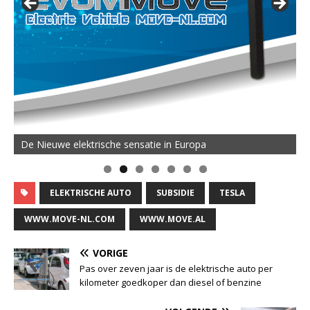
De Nieuwe elektrische sensatie in Europa
ELEKTRISCHE AUTO
SUBSIDIE
TESLA
WWW.MOVE-NL.COM
WWW.MOVE.AL
VORIGE
Pas over zeven jaar is de elektrische auto per
kilometer goedkoper dan diesel of benzine