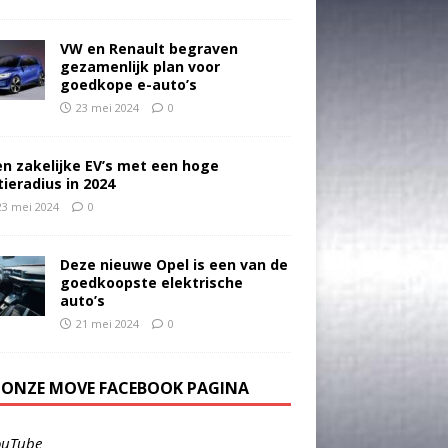
VW en Renault begraven
gezamenlijk plan voor
goedkope e-auto’s
23 mei 2024
0
en zakelijke EV’s met een hoge
tieradius in 2024
23 mei 2024
0
Deze nieuwe Opel is een van de
goedkoopste elektrische
auto’s
21 mei 2024
0
E ONZE MOVE FACEBOOK PAGINA
ouTube