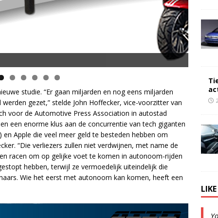
Ti
ac
nieuwe studie. “Er gaan miljarden en nog eens miljarden
 werden gezet,” stelde John Hoffecker, vice-voorzitter van
ch voor de Automotive Press Association in autostad
bben een enorme klus aan de concurrentie van tech giganten
 en Apple die veel meer geld te besteden hebben om
ker. “Die verliezers zullen niet verdwijnen, met name de
llen racen om op gelijke voet te komen in autonoom-rijden
gestopt hebben, terwijl ze vermoedelijk uiteindelijk die
nnaars. Wie het eerst met autonoom kan komen, heeft een
LIK
Y