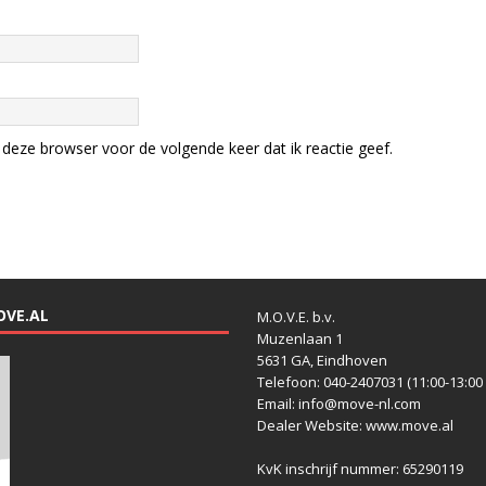
deze browser voor de volgende keer dat ik reactie geef.
OVE.AL
M.O.V.E. b.v.
Muzenlaan 1
5631 GA, Eindhoven
Telefoon: 040-2407031 (11:00-13:00 
Email: info@move-nl.com
Dealer Website: www.move.al
KvK inschrijf nummer: 65290119