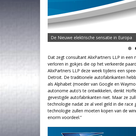
De Nieuwe elektrische sensatie in Europa
Dat zegt consultant AlixPartners LLP in een 
verloren in gokjes die op het verkeerde paard
AlixPartners LLP deze week tijdens een spee
Detroit. De traditionele autofabrikanten he
als Alphabet (moeder van Google en Waymo)
autonome auto’s te ontwikkelen, denkt Hoffec
gevestigde autofabrikanten niet. Maar ze zu
technologie nadat ze al veel geld in die race 
technologie zullen moeten kopen van de wi
enorm voordeel.”