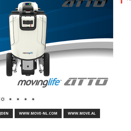
JDEN
WWW.MOVE-NL.COM
WWW.MOVE.AL