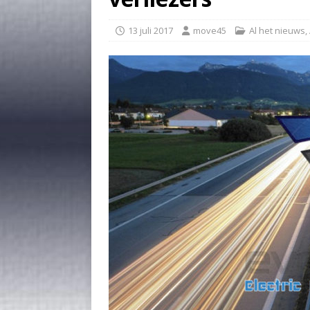
13 juli 2017
move45
Al het nieuws
,