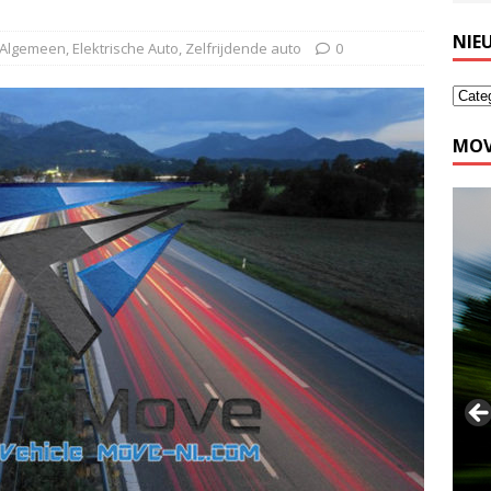
NIE
Algemeen
,
Elektrische Auto
,
Zelfrijdende auto
0
MOV