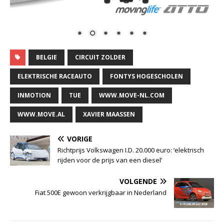
BELGIE
CIRCUIT ZOLDER
ELEKTRISCHE RACEAUTO
FONTYS HOGESCHOLEN
INMOTION
TUE
WWW.MOVE-NL.COM
WWW.MOVE.AL
XAVIER MAASSEN
VORIGE
Richtprijs Volkswagen I.D. 20.000 euro: ‘elektrisch
rijden voor de prijs van een diesel’
VOLGENDE
Fiat 500E gewoon verkrijgbaar in Nederland