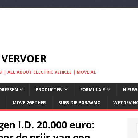
 VERVOER
 | ALL ABOUT ELECTRIC VEHICLE | MOVE.AL
DRESSEN
PRODUCTEN
FORMULA E
NIEUW
MOVE 2GETHER
SUBSIDIE PGB/WMO
WETGEVIN
gen I.D. 20.000 euro:
voor de prijs van een