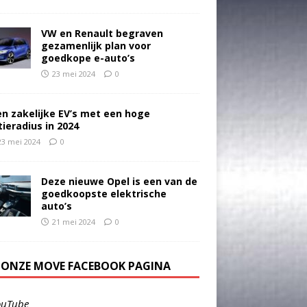
VW en Renault begraven
gezamenlijk plan voor
goedkope e-auto’s
23 mei 2024
0
en zakelijke EV’s met een hoge
tieradius in 2024
23 mei 2024
0
Deze nieuwe Opel is een van de
goedkoopste elektrische
auto’s
21 mei 2024
0
E ONZE MOVE FACEBOOK PAGINA
ouTube