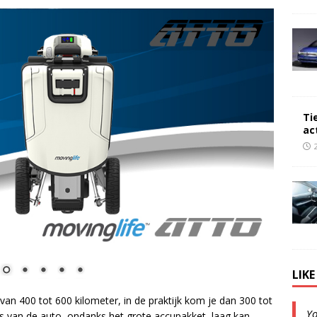
Ti
ac
LIK
van 400 tot 600 kilometer, in de praktijk kom je dan 300 tot
Y
js van de auto, ondanks het grote accupakket, laag kan