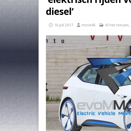
diesel’
16 juli 2017
move45
Al het nieuws
,