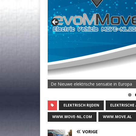
De Nieuwe elektrische sensatie in Europa
De MOVE Vigorous 1500 Highline | 45 km T
ELEKTRISCH RIJDEN
ELEKTRISCHE
WWW.MOVE-NL.COM
WWW.MOVE.AL
VORIGE