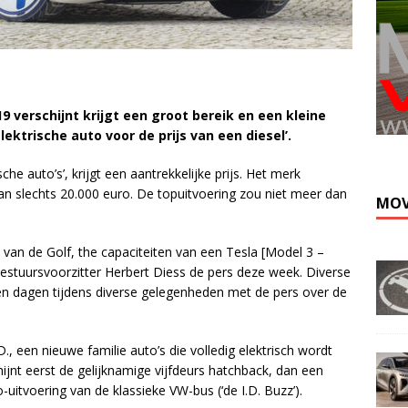
19 verschijnt krijgt een groot bereik en een kleine
Kli
elektrische auto voor de prijs van een diesel’.
che auto’s’, krijgt een aantrekkelijke prijs. Het merk
van slechts 20.000 euro. De topuitvoering zou niet meer dan
MOV
van de Golf, the capaciteiten van een Tesla [Model 3 –
e bestuursvoorzitter Herbert Diess de pers deze week. Diverse
 dagen tijdens diverse gelegenheden met de pers over de
 een nieuwe familie auto’s die volledig elektrisch wordt
jnt eerst de gelijknamige vijfdeurs hatchback, dan een
o-uitvoering van de klassieke VW-bus (‘de I.D. Buzz’).