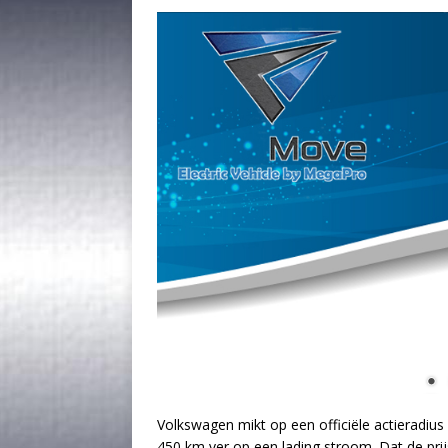
Volkswagen mikt op een officiële actieradius 
450 km ver op een lading stroom. Dat de pri