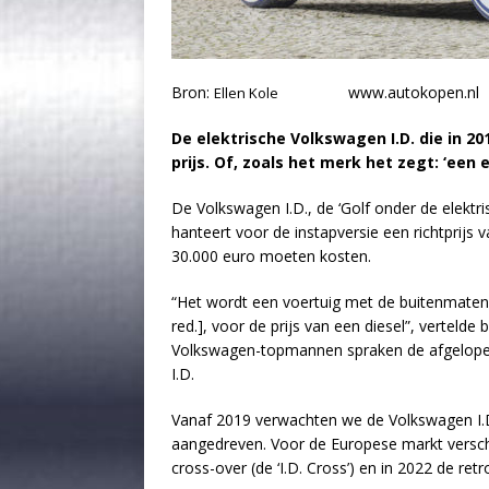
Bron:
www.autokopen.nl
Ellen Kole
De elektrische Volkswagen I.D. die in 20
prijs. Of, zoals het merk het zegt: ‘een 
De Volkswagen I.D., de ‘Golf onder de elektris
hanteert voor de instapversie een richtprijs 
30.000 euro moeten kosten.
“Het wordt een voertuig met de buitenmaten 
red.], voor de prijs van een diesel”, verteld
Volkswagen-topmannen spraken de afgelopen
I.D.
Vanaf 2019 verwachten we de Volkswagen I.D.,
aangedreven. Voor de Europese markt verschi
cross-over (de ‘I.D. Cross’) en in 2022 de retr