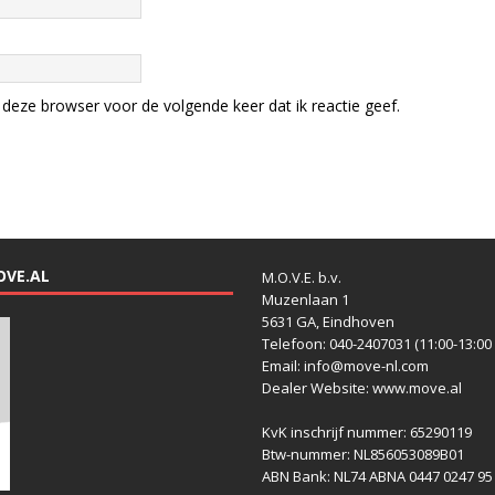
deze browser voor de volgende keer dat ik reactie geef.
OVE.AL
M.O.V.E. b.v.
Muzenlaan 1
5631 GA, Eindhoven
Telefoon: 040-2407031 (11:00-13:00 
Email: info@move-nl.com
Dealer Website: www.move.al
KvK inschrijf nummer: 65290119
Btw-nummer: NL856053089B01
ABN Bank: NL74 ABNA 0447 0247 95