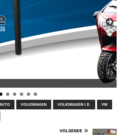
opsnelheid en 50 km Actieradius
 AUTO
VOLKSWAGEN
VOLKSWAGEN I.D.
VW
VOLGENDE