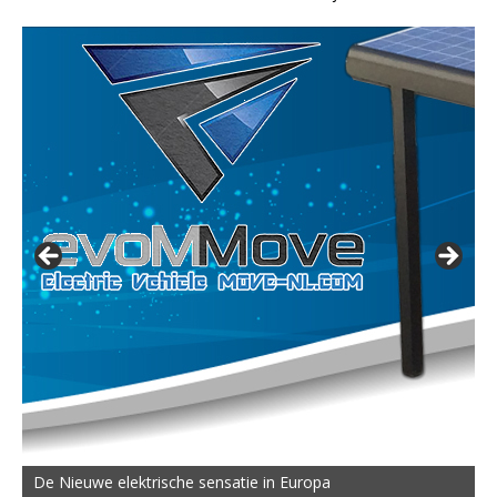
De MOVE Vigorous 1500 Highline | 45 km Topsnelheid en
De Nieuwe elektrische sensatie in Europa
50 km Actieradius