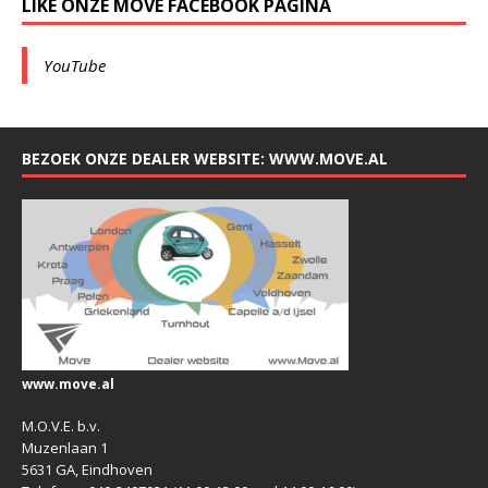
LIKE ONZE MOVE FACEBOOK PAGINA
YouTube
BEZOEK ONZE DEALER WEBSITE: WWW.MOVE.AL
www.move.al
M.O.V.E. b.v.
Muzenlaan 1
5631 GA, Eindhoven